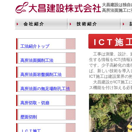
大昌建設は独自
高所法面施工に
会 社 紹 介
技 術 紹 介
I C T 施 
工法紹介トップ
工事は測量、設計、施
生する情報をICT(情
高所法面掘削工法
です。少子高齢化の進
ば、新しい技術を導入
高所法面岩盤掘削工法
ICT施工は建設業界
大昌建設がICT施工
ス機能を付け加える必
高所法面の無足場削孔工法
高所切取・切崩
壁面切削
ＩＣＴ施工