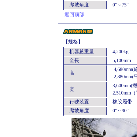
爬坡角度
0°～75°
返回顶部
【规格】
机器总重量
4,200kg
全長
5,100mm
4,680mm(
高
2,880mm
3,600mm(
宽
2,510mm
行驶装置
橡胶履带
爬坡角度
0°～90°