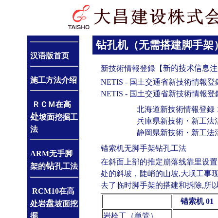
钻孔机（无需搭建脚手架
汉语版首页
新技術情報登録【
新的技术信息注
施工方法介绍
NETIS - 国土交通省新技術情報登
NETIS - 国土交通省新技術情報登録
ＲＣＭ在高
北海道新技術情報登録 19
处
坡面挖掘工
兵庫県新技術・新工法活用
法
静岡県新技術・新工法活用
锚索机无脚手架钻孔工法
ARM
无手脚
在斜面上部的推定崩落线靠里设置
钻
架的
孔工法
处的斜坡，陡峭的山坡,大坝工事
去了临时脚手架的搭建和拆除,所
RCM
10在高
锚索机 01
盘
处
岩
坡面挖
掘
岩栓工（単管）