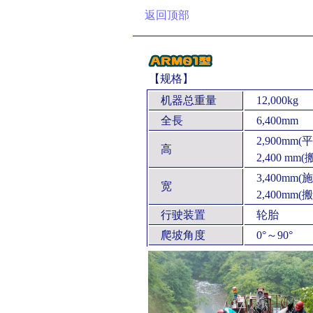
返回顶部
【规格】
机器总重量
12,000kg
全長
6,400mm
2,900mm(
高
2,400 mm(
3,400mm(
施
宽
2,400mm(
搬
行驶装置
轮胎
爬坡角度
0°～90°