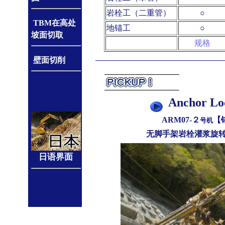
岩栓工（二重管）
○
TBM
在高处
地锚工
○
坡面切取
规格
壁面切削
Anchor Lo
ARM07-２
【锚
号机
无脚手架岩栓灌浆旋
日语界面