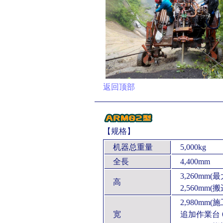
返回顶部
【规格】
机器总重量
5,000kg
全長
4,400mm
3,260mm(最
高
2,560mm(搬
2,980mm(施
宽
追加作業台 6