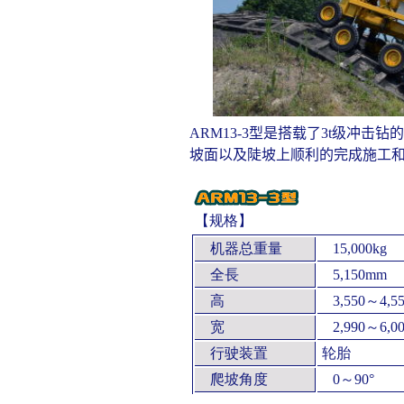
ARM13-3
型是搭载了
3t
级冲击钻的
坡面以及陡坡上顺利的完成施工
【规格】
机器总重量
15,000kg
全長
5,150mm
高
3,550～4,5
宽
2,990～6,0
行驶装置
轮胎
爬坡角度
0～90°