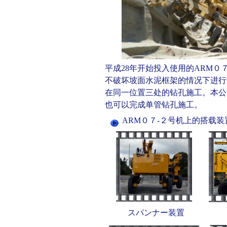
平成28年开始投入使用的ARM０
不破坏坡面水泥框架的情况下进行
在同一位置三处的钻孔施工。本公司
也可以完成单管钻孔施工。
ARM０７-２号机上的搭载
スパンナー装置