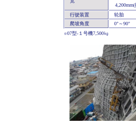
宽
4,200mm
行驶装置
轮胎
爬坡角度
0°～90°
07型-１号機7,500㎏
※