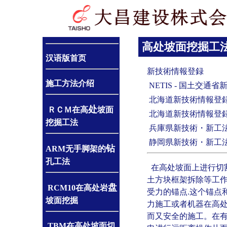
高处
坡面挖掘工
汉语版首页
新技術情報登録
施工方法介绍
NETIS - 国土交通省新
北海道新技術情報登録 1
处
ＲＣＭ在高
坡面
北海道新技術情報登録 1
挖掘工法
兵庫県新技術・新工法活
静岡県新技術・新工法活
钻
ARM
无手脚架的
孔工法
在高处坡面上进行切
土方块框架拆除等工作
盘
RCM
10在高
处
岩
受力的锚点.这个锚点
坡面挖掘
力施工或者机器在高
而又安全的施工。在有
TBM
在高处坡面切