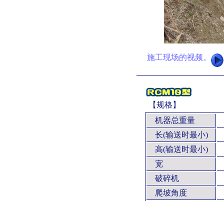
施工现场的视频。
【规格】
机器总重量
1
长(输送时最小)
6
高(输送时最小)
2
宽
2
破碎机
8
爬坡角度
0